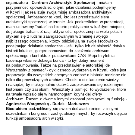
organizatora -
Centrum Archiwistyki Społecznej
- miałam
przyjemność opowiedzieć o tym, jakie działania podejmujemy
w Kcyni i jak realizuję swoją misję ambasadora archiwistyki
społecznej. Ambasador to ktoś, kto jest przedstawicielem
archiwistyki społecznej w terenie. Jak podkreślałam w prezentacji,
mam ustawiony "radar" na historie praktycznie w każdym miejscu,
do jakiego trafiam. Z racji aktywności społecznej na wielu polach
stykam się z ludźmi zaangażowanymi w zmianę swojego
najbliższego otoczenia, którzy oddziałują na swoje środowisko
podejmując działania społeczne - jeśli tylko ich działalność dotyka
historii lokalnej, gorąco namawiam do założenia archiwum
społecznego i kontaktu z pracownikami CAS. Moja trzyletnia
kadencja właśnie dobiega końca - to był dobry moment
na podsumowania. Także na przedstawienie autorskiej idei
Warsztatów z pamięci
- cyklicznego wydarzenia w Kcyni, które jest
propozycją dla wszystkich chcących zadbać o historie rodzinne nie
tylko dla prowadzących archiwa. Chodzi o dostarczenie wiedzy
i narzędzi, by maksymalnie ułatwić zaopiekowanie się rodzinnymi
historiami czy zasobami. Warsztaty z pamięci to w
ydarzenie, które
na trwałe wpisało się w harmonogram kcyńskiej oferty
Archiwum.
Razem z dwoma innymi osobami pełniącymi tą funkcję -
Agnieszką Wargowską - Dudek
i
Mariuszem
Bieciukiem
podzieliliśmy się swoim doświadczeniem z innymi
uczestnikami kongresu i zachęcaliśmy innych, by rozważyli objęcie
funkcji ambasadora archiwistyki.