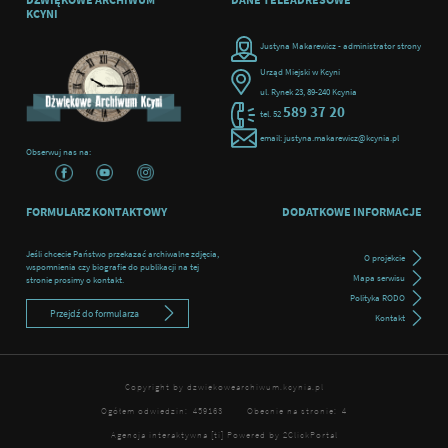
KCYNI
Justyna Makarewicz - administrator strony
Urząd Miejski w Kcyni
ul. Rynek 23, 89-240 Kcynia
589 37 20
tel. 52
email: justyna.makarewicz@kcynia.pl
Obserwuj nas na:
FORMULARZ KONTAKTOWY
DODATKOWE INFORMACJE
Jeśli chcecie Państwo przekazać archiwalne zdjęcia,
O projekcie
wspomnienia czy biografie do publikacji na tej
Mapa serwisu
stronie prosimy o kontakt.
Polityka RODO
Przejdź do formularza
Kontakt
Copyright by dzwiekowearchiwum.kcynia.pl
Ogółem odwiedzin:
459163
Obecnie na stronie:
4
Agencja interaktywna
[ti]
Powered by
2ClickPortal