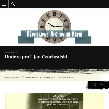
17 - 02 - 2020
Umiera prof. Jan Czochralski
Strona główna
Kalendarium
Umiera prof. Jan Czochralski