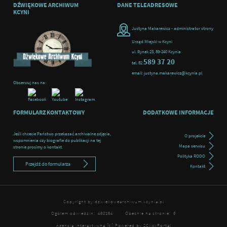
DŹWIĘKOWE ARCHIWUM
DANE TELEADRESOWE
KCYNI
Justyna Makarewicz - administrator strony
Urząd Miejski w Kcyni
ul. Rynek 23, 89-240 Kcynia
589 37 20
tel. 52
email: justyna.makarewicz@kcynia.pl
Obserwuj nas na:
FORMULARZ KONTAKTOWY
DODATKOWE INFORMACJE
Jeśli chcecie Państwo przekazać archiwalne zdjęcia,
O projekcie
wspomnienia czy biografie do publikacji na tej
Mapa serwisu
stronie prosimy o kontakt.
Polityka RODO
Przejdź do formularza
Kontakt
Copyright by dzwiekowearchiwum.kcynia.pl
Ogółem odwiedzin:
460164
Obecnie na stronie:
6
Agencja interaktywna
[ti]
Powered by
2ClickPortal