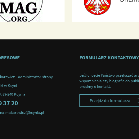
DRESOWE
FORMULARZ KONTAKTOWY
Jeśli chcecie Państwo przekazać ar
karewicz - administrator strony
wspomnienia czy biografie do publik
ki w Kcyni
prosimy o kontakt.
3, 89-240 Kcynia
Przejdź do formularza
9 37 20
tyna.makarewicz@kcynia.pl