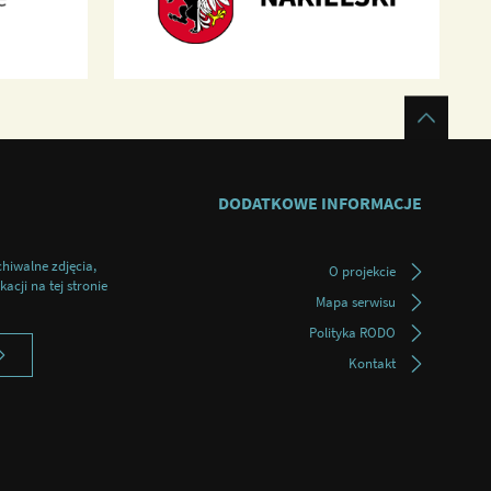
DODATKOWE INFORMACJE
chiwalne zdjęcia,
O projekcie
acji na tej stronie
Mapa serwisu
Polityka RODO
Kontakt