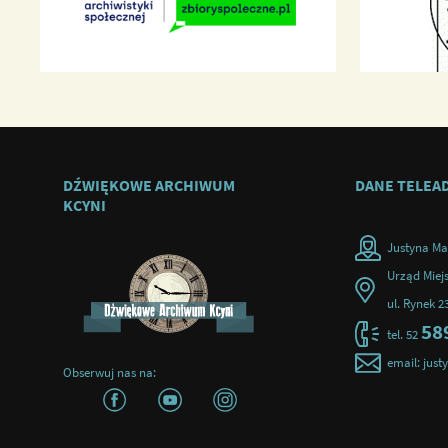
DŹWIĘKOWE ARCHIWUM
DANE TELEA
KCYNI
Justyna Ma
Urząd Miejs
ul. Rynek 2
58
tel. 52
email: jus
Obserwuj nas na: