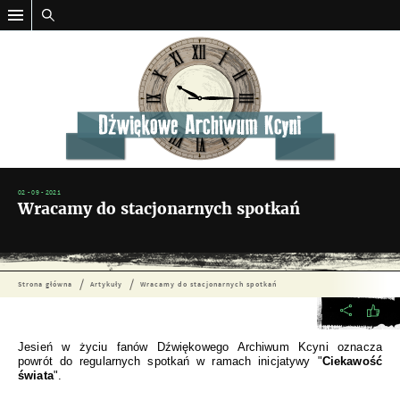
02 - 09 - 2021
Wracamy do stacjonarnych spotkań
Strona główna
Artykuły
Wracamy do stacjonarnych spotkań
Jesień w życiu fanów Dźwiękowego Archiwum Kcyni oznacza
powrót do regularnych spotkań w ramach inicjatywy "
Ciekawość
świata
".