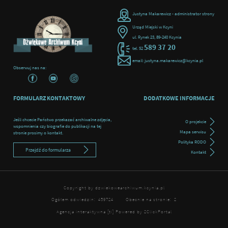
Justyna Makarewicz - administrator strony
Urząd Miejski w Kcyni
ul. Rynek 23, 89-240 Kcynia
589 37 20
tel. 52
email: justyna.makarewicz@kcynia.pl
Obserwuj nas na:
FORMULARZ KONTAKTOWY
DODATKOWE INFORMACJE
Jeśli chcecie Państwo przekazać archiwalne zdjęcia,
O projekcie
wspomnienia czy biografie do publikacji na tej
Mapa serwisu
stronie prosimy o kontakt.
Polityka RODO
Przejdź do formularza
Kontakt
Copyright by dzwiekowearchiwum.kcynia.pl
Ogółem odwiedzin:
459724
Obecnie na stronie:
2
Agencja interaktywna
[ti]
Powered by
2ClickPortal