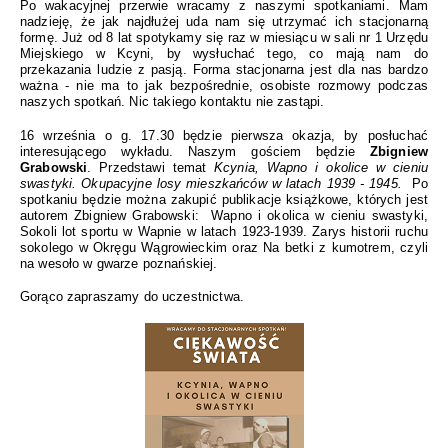
Po wakacyjnej przerwie wracamy z naszymi spotkaniami. Mam
nadzieję, że jak najdłużej uda nam się utrzymać ich stacjonarną
formę. Już od 8 lat spotykamy się raz w miesiącu w sali nr 1 Urzędu
Miejskiego w Kcyni, by wysłuchać tego, co mają nam do
przekazania ludzie z pasją. Forma stacjonarna jest dla nas bardzo
ważna - nie ma to jak bezpośrednie, osobiste rozmowy podczas
naszych spotkań. Nic takiego kontaktu nie zastąpi.
16 września o g. 17.30 będzie pierwsza okazja, by posłuchać
interesującego wykładu. Naszym gościem będzie
Zbigniew
Grabowski
. Przedstawi temat
Kcynia, Wapno i okolice w cieniu
swastyki. Okupacyjne losy mieszkańców w latach 1939 - 1945.
Po
spotkaniu będzie można zakupić publikacje książkowe, których jest
autorem Zbigniew Grabowski:
Wapno i okolica w cieniu swastyki,
Sokoli lot sportu w Wapnie w latach 1923-1939. Zarys historii ruchu
sokolego w Okręgu Wągrowieckim oraz Na betki z kumotrem, czyli
na wesoło w gwarze poznańskiej.
Gorąco zapraszamy do uczestnictwa.