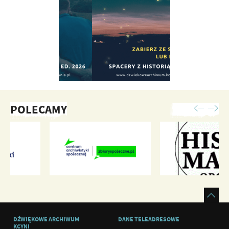
POLECAMY
DŹWIĘKOWE ARCHIWUM
DANE TELEADRESOWE
KCYNI