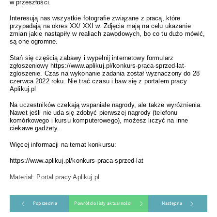
w przeszłości.
Interesują nas wszystkie fotografie związane z pracą, które
przypadają na okres XX/ XXI w. Zdjęcia mają na celu ukazanie
zmian jakie nastąpiły w realiach zawodowych, bo co tu dużo mówić,
są one ogromne.
Stań się częścią zabawy i wypełnij internetowy formularz
zgłoszeniowy
https://www.aplikuj.pl/konkurs-praca-sprzed-lat-
zgloszenie
. Czas na wykonanie zadania został wyznaczony do 28
czerwca 2022 roku. Nie trać czasu i baw się z portalem pracy
Aplikuj.pl
Na uczestników czekają wspaniałe nagrody, ale także wyróżnienia.
Nawet jeśli nie uda się zdobyć pierwszej nagrody (telefonu
komórkowego i kursu komputerowego), możesz liczyć na inne
ciekawe gadżety.
Więcej informacji na temat konkursu:
https://www.aplikuj.pl/konkurs-praca-sprzed-lat
Materiał: Portal pracy Aplikuj.pl
Poprzednia
Powrót do listy aktualności
Następna