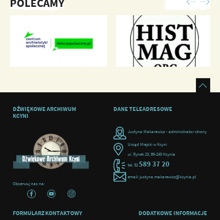
POLECAMY
DŹWIĘKOWE ARCHIWUM
DANE TELEADRESOWE
KCYNI
Justyna Makarewicz - administrator strony
Urząd Miejski w Kcyni
ul. Rynek 23, 89-240 Kcynia
589 37 20
tel. 52
email: justyna.makarewicz@kcynia.pl
Obserwuj nas na:
FORMULARZ KONTAKTOWY
DODATKOWE INFORMACJE