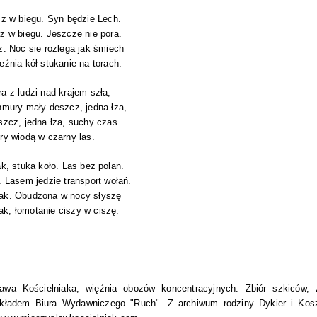
z w bie­gu. Syn bę­dzie Lech.
z w bie­gu. Jesz­cze nie pora.
. Noc sie roz­le­ga jak śmiech
eź­nia kół stu­ka­nie na to­rach.
a z lu­dzi nad kra­jem szła,
hmu­ry mały deszcz, jed­na łza,
zcz, jed­na łza, su­chy czas.
ry wio­dą w czar­ny las.
ak, stu­ka koło. Las bez po­lan.
 La­sem je­dzie trans­port wo­łań.
tak. Obu­dzo­na w nocy sły­szę
ak, ło­mo­ta­nie ci­szy w ci­szę.
wa Kościelniaka, więźnia obozów koncentracyjnych. Zbiór szkiców, z
akładem Biura Wydawniczego "Ruch". Z archiwum rodziny Dykier i Kos