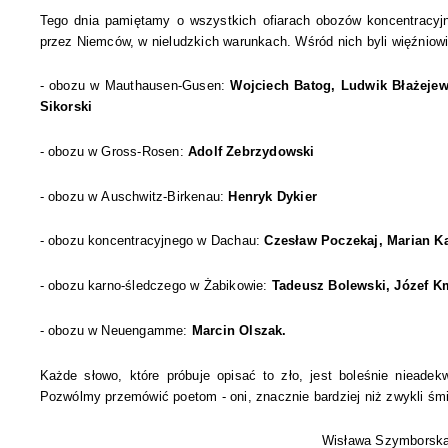
Tego dnia pamiętamy o wszystkich ofiarach obozów koncentracyjn
przez Niemców, w nieludzkich warunkach. Wśród nich byli więźniowi
- obozu w Mauthausen-Gusen:
Wojciech Batog, Ludwik Błażejew
Sikorski
- obozu w Gross-Rosen:
Adolf Zebrzydowski
- obozu w Auschwitz-Birkenau:
Henryk Dykier
- obozu koncentracyjnego w Dachau:
Czesław Poczekaj, Marian K
- obozu karno-śledczego w Żabikowie:
Tadeusz Bolewski, Józef K
- obozu w Neuengamme:
Marcin Olszak.
Każde słowo, które próbuje opisać to zło, jest boleśnie nieadek
Pozwólmy przemówić poetom - oni, znacznie bardziej niż zwykli śm
Wisława Szymborska