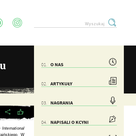
tu
O NAS
ARTYKUŁY
NAGRANIA
NAPISALI O KCYNI
e International
raińskiego. W