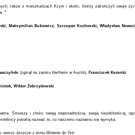
ych, także o mieszkańcach Kcyni i okolic, którzy zakończyli swoje ży
3
e:
ski, Maksymilian Bukiewicz, Szczepan Kozłowski, Władysław Nowack
awczyński
(zginął na zamku Hartheim w Austrii),
Franciszek Kemnitz
miotek, Wiktor Zebrzydowski
watne. Śmieszy i złości swoją niepor
adnością, swoją niezdolnością, ogr
iertelnicy potrafią nazwać to, co naszemu nazwaniu się wymyka.
- wiersz
Jeszcze z tomu Wołanie do Yeti