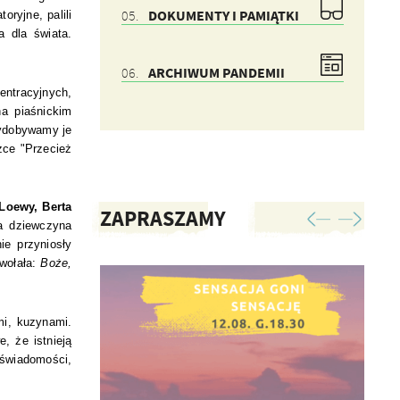
DOKUMENTY I PAMIĄTKI
oryjne, palili
a dla świata.
ARCHIWUM PANDEMII
entracyjnych,
na piaśnickim
wydobywamy je
żce "Przecież
Loewy, Berta
ZAPRASZAMY
a dziewczyna
ie przyniosły
awołała:
Boże,
mi, kuzynami.
, że istnieją
o świadomości,