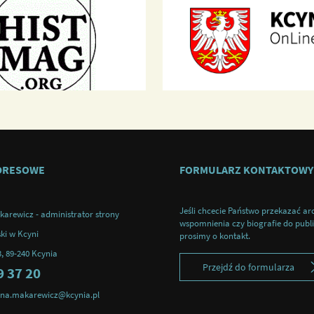
DRESOWE
FORMULARZ KONTAKTOWY
Jeśli chcecie Państwo przekazać ar
karewicz - administrator strony
wspomnienia czy biografie do publik
ki w Kcyni
prosimy o kontakt.
3, 89-240 Kcynia
Przejdź do formularza
9 37 20
tyna.makarewicz@kcynia.pl