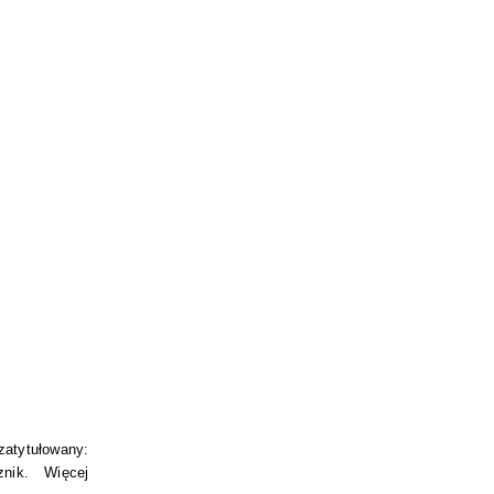
atytułowany:
znik. Więcej