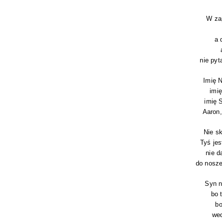
W za­
a 
nie py­t
Imię N
imię
imię 
Aaron, 
Nie sk
Tyś jest
nie d
do no­sze
Syn n
bo t
bo
we­