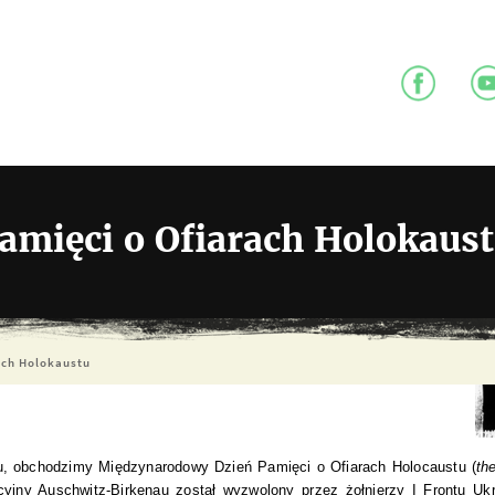
mięci o Ofiarach Holokaus
ach Holokaustu
au, obchodzimy Międzynarodowy Dzień Pamięci o Ofiarach Holocaustu (
th
cyjny Auschwitz-Birkenau został wyzwolony przez żołnierzy I Frontu Uk