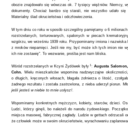
obozie znajdowało się wówczas ok. 7 tysięcy więźniów. Niemcy, wyco
dokumenty. Chociaż bardzo się starali, nie wszystko udało się
Materialny ślad okrucieństwa i odczłowieczenia.
W tym dniu co roku w sposób szczególny pamiętamy o 6 milionach
rozstrzelanych, torturowanych, spalonych w piecach krematoryjn
wzgórzu, we wrześniu 1939 roku. Przypominamy imiona i nazwiska ko
z mroków niepamięci. Jeśli nie my, być może ich tych imion nie w
ich nie zostawię". To wezwanie, prośba jest nam bliska.
1
Wśród rozstrzelanych w Kcyni Żydówek były
:
Augusta Salomon, 
Cohn
.
Wielu mieszkańców wspomina nadzwyczajne okoliczności, 
o długich, kręconych włosach, błagała żołnierza o litość, czołga
żadnego rezultatu i została zastrzelona, z nieba uderzył piorun.
jeśli jesteś w niebie to mnie usłysz!
.
Wspominamy konkretnych mężczyzn, kobiety, starców, dzieci. Osob
Ludzi, którzy ginęli, bo należeli do narodu żydowskiego. Początko
miejsca masowej, fabrycznej zagłady. Ludzie w gettach odrzucali od
że człowiek może w swoim okrucieństwie, wyrachowaniu zaplanować 