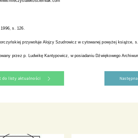
j www.mieczyslawkoscielniak.com
 1996, s. 126.
rczyńskiej przywołuje Alojzy Szudrowicz w cytowanej powyżej książce, s.
acowany przez p. Ludwikę Kantypowicz, w posiadaniu Dźwiękowego Archiwu
 do listy aktualności
Następna