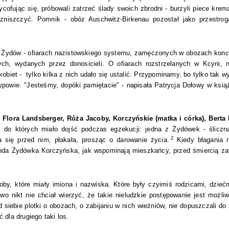
fując się, próbowali zatrzeć ślady swoich zbrodni - burzyli piece kremat
 zniszczyć. Pomnik - obóz Auschwitz-Birkenau pozostał jako przestrog
 Żydów - ofiarach nazistowskiego systemu, zamęczonych w obozach konc
ych, wydanych przez donosicieli. O ofiarach rozstrzelanych w Kcyni, 
biet - tylko kilka z nich udało się ustalić. Przypominamy, bo tylko tak 
ypowie. "Jesteśmy, dopóki pamiętacie" - napisała Patrycja Dołowy w ksią
Flora Landsberger, Róża Jacoby, Korczyńskie (matka i córka), Berta 
do których miało dojść podczas egzekucji: jedna z Żydówek - śliczn
2
ła się przed nim, płakała, prosząc o darowanie życia.
Kiedy błagania n
 Młoda Żydówka Korczyńska, jak wspominają mieszkańcy, przed śmiercią z
y, które miały imiona i nazwiska. Które były czyimiś rodzicami, dzieć
wo nikt nie chciał wierzyć, że takie nieludzkie postępowanie jest możliwe
 siebie plotki o obozach, o zabijaniu w nich wieźniów, nie dopuszczali d
dla drugiego taki los.