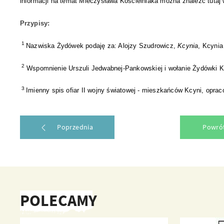
informacji na temat Mieczysława Kościelniaka można znaleźć tuta
Przypisy:
1
Nazwiska Żydówek podaję za: Alojzy Szudrowicz,
Kcynia
, Kcynia
2
Wspomnienie Urszuli Jedwabnej-Pankowskiej i wołanie Żydówki Ko
3
Imienny spis ofiar II wojny światowej - mieszkańców Kcyni, opr
Poprzednia
Powrót
POLECAMY