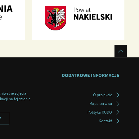
DODATKOWE INFORMACJE
chiwalne zdjęcia,
O projekcie
acji na tej stronie
Mapa serwisu
Polityka RODO
Kontakt