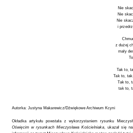
Nie skac
Nie skac
Nie skacz
i prze­drz
Chmu­r
z du­żej c
mały des
To
Tak to, t
Tak to, tak.
Tak to, 
tak to, t
Autorka: Justyna Makarewicz/Dźwiękowe Archiwum Kcyni
Okładka artykułu powstała z wykorzystaniem rysunku Mieczysła
Oświęcim w rysunkach Mieczysława Kościelniaka
, ukazał się n