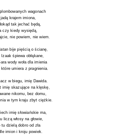
plom­bo­wa­nych wa­go­nach
jadą kra­jem imio­na,
do­kąd tak je­chać będą,
a czy kie­dy wy­się­dą,
aj­cie, nie po­wiem, nie wiem.
a­tan bije pię­ścią o ścia­nę,
 Iza­ak śpie­wa obłą­ka­ne,
Sara wody woła dla imie­nia
któ­re umie­ra z pra­gnie­nia.
acz w bie­gu, imię Da­wi­da.
 imię ska­zu­ją­ce na klę­skę,
a­wa­ne ni­ko­mu, bez domu,
­nia w tym kra­ju zbyt cięż­kie.
iech imię sło­wiań­skie ma,
u li­czą wło­sy na gło­wie,
 tu dzie­lą do­bro od zła
dle imion i kro­ju po­wiek.