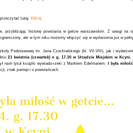
przeczytać tutaj:
Kliknij
, przybliżając historię powstania w getcie warszawskim. Z uwagi na os
 ograniczony, ale w tym roku możemy włączyć się w wydarzenia już w peł
oły Podstawowej im. Jana Czochralskiego (kl. VII-VIII), jak i wydarzeni
dniu
21 kwietnia (czwartek) o g. 17.30 w Urzędzie Miejskim w Kcyni.
żył nam tytuł książki wywiadu-rzeki z Markiem Edelmanem:
I była miłość
kcji, znak pamięci o powstańcach.