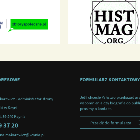
DRESOWE
FORMULARZ KONTAKTOWY
Jeśli chcecie Państwo przekazać ar
karewicz - administrator strony
wspomnienia czy biografie do publik
ki w Kcyni
prosimy o kontakt.
3, 89-240 Kcynia
Przejdź do formularza
9 37 20
tyna.makarewicz@kcynia.pl