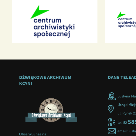
DŹWIĘKOWE ARCHIWUM
DANE TELEA
KCYNI
Justyna Ma
Urząd Miejs
ul. Rynek 2
58
tel. 52
email: jus
Obserwuj nas na: