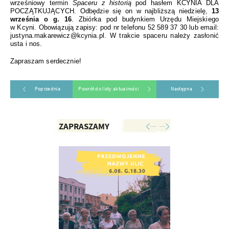
wrześniowy termin
Spaceru z historią
pod hasłem KCYNIA DLA
POCZĄTKUJĄCYCH. Odbędzie się on w najbliższą niedzielę,
13
września o g. 16
. Zbiórka pod budynkiem Urzędu Miejskiego
w Kcyni. Obowiązują zapisy: pod nr telefonu 52 589 37 30 lub email:
justyna.makarewicz@kcynia.pl. W trakcie spaceru należy zasłonić
usta i nos.
Zapraszam serdecznie!
Poprzednia
Powrót do listy aktualności
Następna
ZAPRASZAMY