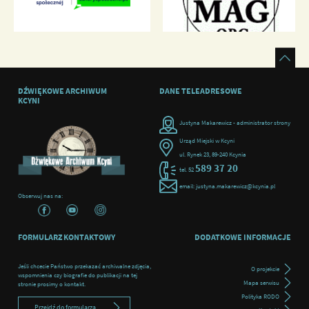
DŹWIĘKOWE ARCHIWUM
DANE TELEADRESOWE
KCYNI
Justyna Makarewicz - administrator strony
Urząd Miejski w Kcyni
ul. Rynek 23, 89-240 Kcynia
589 37 20
tel. 52
email: justyna.makarewicz@kcynia.pl
Obserwuj nas na:
FORMULARZ KONTAKTOWY
DODATKOWE INFORMACJE
Jeśli chcecie Państwo przekazać archiwalne zdjęcia,
O projekcie
wspomnienia czy biografie do publikacji na tej
Mapa serwisu
stronie prosimy o kontakt.
Polityka RODO
Przejdź do formularza