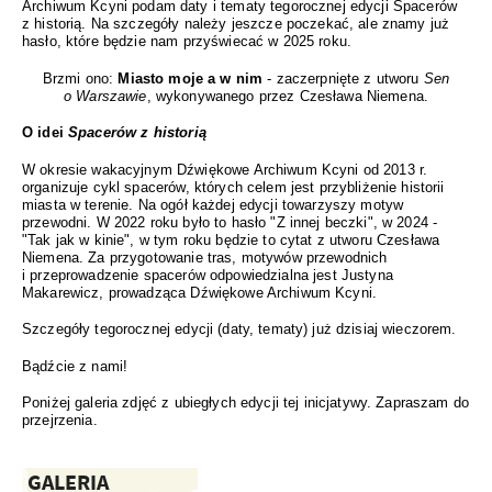
Archiwum Kcyni podam daty i tematy tegorocznej edycji Spacerów
z historią. Na szczegóły należy jeszcze poczekać, ale znamy już
hasło, które będzie nam przyświecać w 2025 roku.
Brzmi ono:
Miasto moje a w nim
- zaczerpnięte z utworu
Sen
o Warszawie
, wykonywanego przez Czesława Niemena.
O idei
Spacerów z historią
W okresie wakacyjnym Dźwiękowe Archiwum Kcyni od 2013 r.
organizuje cykl spacerów, których celem jest przybliżenie historii
miasta w terenie. Na ogół każdej edycji towarzyszy motyw
przewodni. W 2022 roku było to hasło "Z innej beczki", w 2024 -
"Tak jak w kinie", w tym roku będzie to cytat z utworu Czesława
Niemena. Za przygotowanie tras, motywów przewodnich
i przeprowadzenie spacerów odpowiedzialna jest Justyna
Makarewicz, prowadząca Dźwiękowe Archiwum Kcyni.
Szczegóły tegorocznej edycji (daty, tematy) już dzisiaj wieczorem.
Bądźcie z nami!
Poniżej galeria zdjęć z ubiegłych edycji tej inicjatywy. Zapraszam do
przejrzenia.
GALERIA