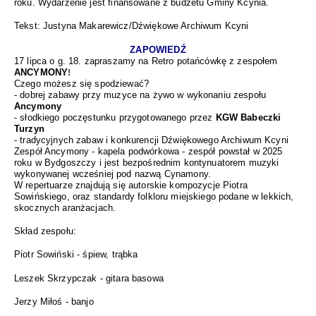
roku. Wydarzenie jest finansowane z budżetu Gminy Kcynia.
Tekst: Justyna Makarewicz/Dźwiękowe Archiwum Kcyni
ZAPOWIEDŹ
17 lipca o g. 18. zapraszamy na Retro potańcówkę z zespołem
!
ANCYMONY
Czego możesz się spodziewać?
- dobrej zabawy przy muzyce na żywo w wykonaniu zespołu
Ancymony
- słodkiego poczęstunku przygotowanego przez
KGW Babeczki
Turzyn
- tradycyjnych zabaw i konkurencji Dźwiękowego Archiwum Kcyni
Zespół Ancymony
- kapela podwórkowa - zespół powstał w 2025
roku w Bydgoszczy i jest bezpośrednim kontynuatorem muzyki
wykonywanej wcześniej pod nazwą Cynamony.
W repertuarze znajdują się autorskie kompozycje Piotra
Sowińskiego, oraz standardy folkloru miejskiego podane w lekkich,
skocznych aranżacjach.
Skład zespołu:
Piotr Sowiński - śpiew, trąbka
Leszek Skrzypczak - gitara basowa
Jerzy Miłoś - banjo