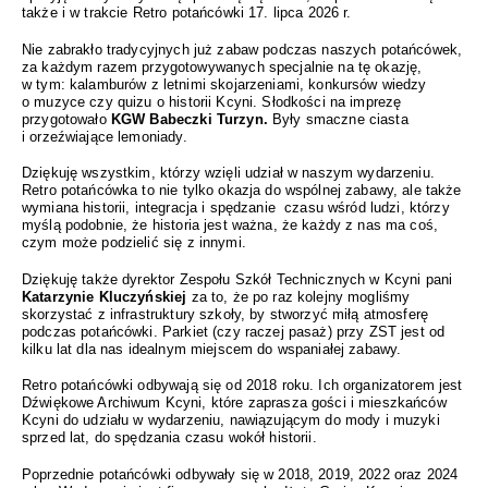
także i w trakcie Retro potańcówki 17. lipca 2026 r.
Nie zabrakło tradycyjnych już zabaw podczas naszych potańcówek,
za każdym razem przygotowywanych specjalnie na tę okazję,
w tym: kalamburów z letnimi skojarzeniami, konkursów wiedzy
o muzyce czy quizu o historii Kcyni. Słodkości na imprezę
przygotowało
KGW Babeczki Turzyn.
Były smaczne ciasta
i orzeźwiające lemoniady.
Dziękuję wszystkim, którzy wzięli udział w naszym wydarzeniu.
Retro potańcówka to nie tylko okazja do wspólnej zabawy, ale także
wymiana historii, integracja i spędzanie czasu wśród ludzi, którzy
myślą podobnie, że historia jest ważna, że każdy z nas ma coś,
czym może podzielić się z innymi.
Dziękuję także dyrektor Zespołu Szkół Technicznych w Kcyni pani
Katarzynie Kluczyńskiej
za to, że po raz kolejny mogliśmy
skorzystać z infrastruktury szkoły, by stworzyć miłą atmosferę
podczas potańcówki. Parkiet (czy raczej pasaż) przy ZST jest od
kilku lat dla nas idealnym miejscem do wspaniałej zabawy.
Retro potańcówki odbywają się od 2018 roku. Ich organizatorem jest
Dźwiękowe Archiwum Kcyni, które zaprasza gości i mieszkańców
Kcyni do udziału w wydarzeniu, nawiązującym do mody i muzyki
sprzed lat, do spędzania czasu wokół historii.
Poprzednie potańcówki odbywały się w 2018, 2019, 2022 oraz 2024