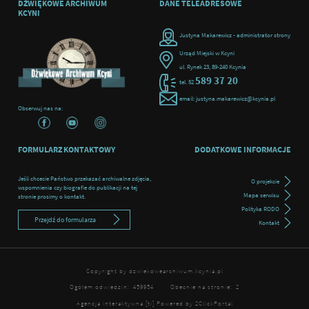
DŹWIĘKOWE ARCHIWUM
DANE TELEADRESOWE
KCYNI
Justyna Makarewicz - administrator strony
Urząd Miejski w Kcyni
ul. Rynek 23, 89-240 Kcynia
589 37 20
tel. 52
email: justyna.makarewicz@kcynia.pl
Obserwuj nas na:
FORMULARZ KONTAKTOWY
DODATKOWE INFORMACJE
Jeśli chcecie Państwo przekazać archiwalne zdjęcia,
O projekcie
wspomnienia czy biografie do publikacji na tej
Mapa serwisu
stronie prosimy o kontakt.
Polityka RODO
Przejdź do formularza
Kontakt
Copyright by dzwiekowearchiwum.kcynia.pl
Ogółem odwiedzin:
459954
Obecnie na stronie:
2
Agencja interaktywna
[ti]
Powered by
2ClickPortal