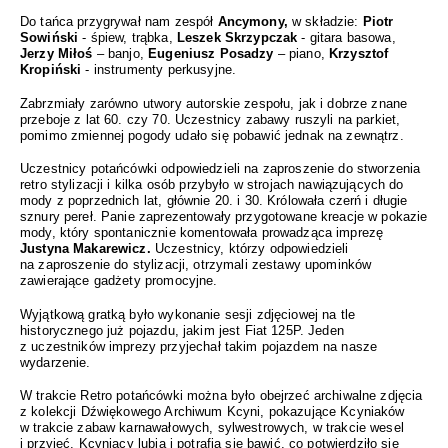
Do tańca przygrywał nam zespół
Ancymony,
w składzie:
Piotr
Sowiński
- śpiew, trąbka,
Leszek Skrzypczak
- gitara basowa,
Jerzy Miłoś
– banjo,
Eugeniusz Posadzy
– piano,
Krzysztof
Kropiński
- instrumenty perkusyjne.
Zabrzmiały zarówno utwory autorskie zespołu, jak i dobrze znane
przeboje z lat 60. czy 70. Uczestnicy zabawy ruszyli na parkiet,
pomimo zmiennej pogody udało się pobawić jednak na zewnątrz.
Uczestnicy potańcówki odpowiedzieli na zaproszenie do stworzenia
retro stylizacji i kilka osób przybyło w strojach nawiązujących do
mody z poprzednich lat, głównie 20. i 30. Królowała czerń i długie
sznury pereł. Panie zaprezentowały przygotowane kreacje w pokazie
mody, który spontanicznie komentowała prowadząca imprezę
Justyna Makarewicz.
Uczestnicy, którzy odpowiedzieli
na zaproszenie do stylizacji, otrzymali zestawy upominków
zawierające gadżety promocyjne.
Wyjątkową gratką było wykonanie sesji zdjęciowej na tle
historycznego już pojazdu, jakim jest Fiat 125P. Jeden
z uczestników imprezy przyjechał takim pojazdem na nasze
wydarzenie.
W trakcie Retro potańcówki można było obejrzeć archiwalne zdjęcia
z kolekcji Dźwiękowego Archiwum Kcyni, pokazujące Kcyniaków
w trakcie zabaw karnawałowych, sylwestrowych, w trakcie wesel
i przyjęć. Kcyniacy lubią i potrafią się bawić, co potwierdziło się