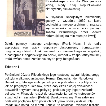
Piłsudskiego
mam dla Was jeszcze
jedną, nigdy tutaj niepublikowaną
historyczną ciekawostkę.
W wydaniu specjalnym niemieckiej
gazety z września 1939 r., które
pochodzi z mojego archiwum, znalazła
się wzmianka o uczczeniu pamięci
Józefa Piłsudskiego przez Adolfa
Hitlera (kliknij na miniaturę po lewej).
Dzięki pomocy naszego znajomego (Frank Neas, I do really
appreciate your quick response) dysponujemy tłumaczeniem
oryginalnego tekstu. I tak, na około - z niemieckiego na angielski,
a następnie z angielskiego na polski, wespół w zespół otrzymaliśmy
treść dwóch notek zamieszczonych przy fotografiach.
Tekst nr 1
Po śmierci Józefa Piłsudskiego jego następcy wybrali błędną drogę
polityki wielkomocarstwowej. Roman Dmowski, lider Narodowej
Demokracji, którego ambicje polityczne podzielali inni politycy tak
jak on pragnący sukcesów, przez cały czas swojej działalności
prowadził antyniemiecką politykę, podczas gdy jego przeciwnik
polityczny, Piłsudski, dążył do ustanowienia realnych stosunków
z zachodnim sąsiadem [Polski]. Dalekowzroczny Marszałek nie
podzielał poglądów tych polskich polityków, którzy widzieli rolę
Polski jako potęgi na morzu i [chcieli to osiągnąć] fałszując historię.