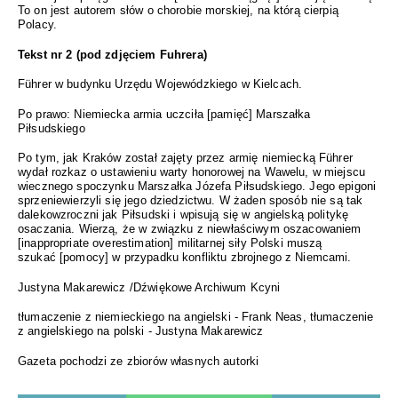
To on jest autorem słów o chorobie morskiej, na którą cierpią
Polacy.
Tekst nr 2 (pod zdjęciem Fuhrera)
Führer w budynku Urzędu Wojewódzkiego w Kielcach.
Po prawo: Niemiecka armia uczciła [pamięć] Marszałka
Piłsudskiego
Po tym, jak Kraków został zajęty przez armię niemiecką Führer
wydał rozkaz o ustawieniu warty honorowej na Wawelu, w miejscu
wiecznego spoczynku Marszałka Józefa Piłsudskiego. Jego epigoni
sprzeniewierzyli się jego dziedzictwu. W żaden sposób nie są tak
dalekowzroczni jak Piłsudski i wpisują się w angielską politykę
osaczania. Wierzą, że w związku z niewłaściwym oszacowaniem
[inappropriate overestimation] militarnej siły Polski muszą
szukać
[pomocy] w przypadku konfliktu zbrojnego z Niemcami.
Justyna Makarewicz /Dźwiękowe Archiwum Kcyni
tłumaczenie z niemieckiego na angielski - Frank Neas, tłumaczenie
z angielskiego na polski - Justyna Makarewicz
Gazeta pochodzi ze zbiorów własnych autorki