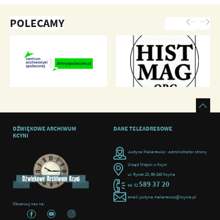
POLECAMY
DŹWIĘKOWE ARCHIWUM
DANE TELEADRESOWE
KCYNI
Justyna Makarewicz - administrator strony
Urząd Miejski w Kcyni
ul. Rynek 23, 89-240 Kcynia
589 37 20
tel. 52
email: justyna.makarewicz@kcynia.pl
Obserwuj nas na: