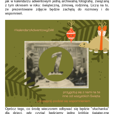
jak w kalendarzu adwentowym jedną archiwalną fotografię, związaną
z tym okresem w roku: świąteczną, zimową, rodzinną.
Liczę na to,
że prezentowane zdjęcie będzie zachętą do rozmowy i do
wspomnień.
Oprócz tego, co środę wieczorem odbywać się będzie "słuchanka"
dla dzieci, gdy czytać będziemy jedno krótkie świąteczne