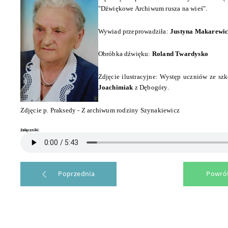
"Dźwiękowe Archiwum rusza na wieś".
Wywiad przeprowadziła:
Justyna Makarewi
Obróbka dźwięku:
Roland Twardysko
Zdjęcie ilustracyjne: Występ uczniów ze sz
Joachimiak
z Dębogóry.
Zdjęcie p. Praksedy - Z archiwum rodziny Szynakiewicz
Załączniki:
Poprzednia
Powrót