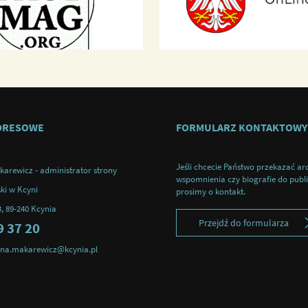
DRESOWE
FORMULARZ KONTAKTOWY
Jeśli chcecie Państwo przekazać ar
karewicz - administrator strony
wspomnienia czy biografie do publik
ki w Kcyni
prosimy o kontakt.
3, 89-240 Kcynia
Przejdź do formularza
9 37 20
tyna.makarewicz@kcynia.pl