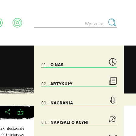
O NAS
ARTYKUŁY
NAGRANIA
NAPISALI O KCYNI
tak doskonale
ch inicjatywy