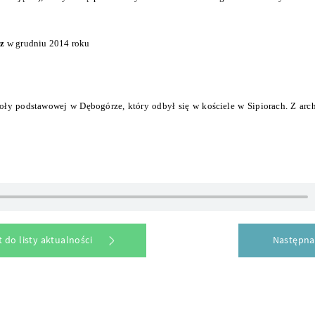
cz
w grudniu 2014 roku
koły podstawowej w Dębogórze, który odbył się w kościele w Sipiorach. Z ar
 do listy aktualności
Następna