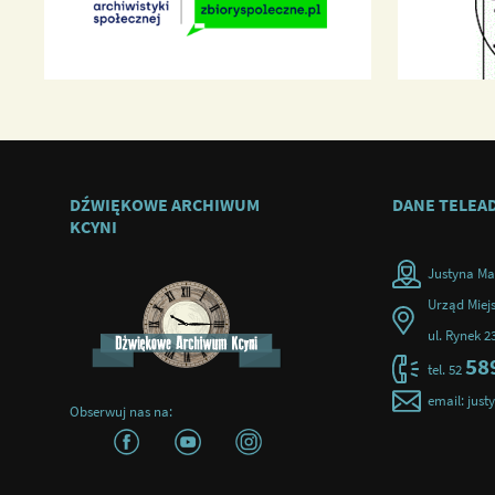
DŹWIĘKOWE ARCHIWUM
DANE TELEA
KCYNI
Justyna Ma
Urząd Miejs
ul. Rynek 2
58
tel. 52
email: jus
Obserwuj nas na: