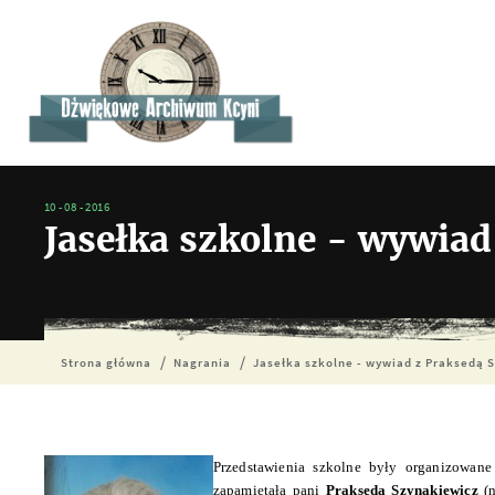
10 - 08 - 2016
Jasełka szkolne - wywiad
Strona główna
Nagrania
Jasełka szkolne - wywiad z Praksedą 
Przedstawienia szkolne były organizowane
zapamiętała pani
Prakseda Szynakiewicz
(