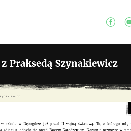
 z Praksedą Szynakiewicz
Szynakiewicz
 w szkole w Dębogórze już przed II wojną światową. To, z którego rolę 
na zdjęciu), odbyło się przed Bożym Narodzeniem.
Nagranie rozmowy w rama