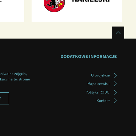
DODATKOWE INFORMACJE
chiwalne zdjęcia,
O projekcie
acji na tej stronie
Mapa serwisu
Polityka RODO
Kontakt