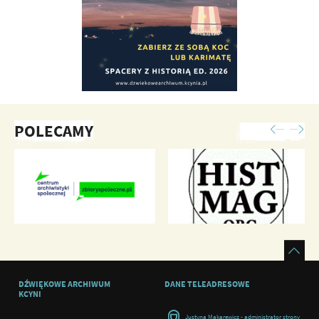
POLECAMY
DŹWIĘKOWE ARCHIWUM
DANE TELEADRESOWE
KCYNI
Justyna Makarewicz - administrator strony