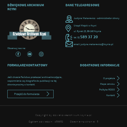
DŹWIĘKOWE ARCHIWUM
DANE TELEADRESOWE
KCYNI
Justyna Makarewicz - administrator strony
Urząd Miejski w Kcyni
ul. Rynek 23, 89-240 Kcynia
589 37 20
tel. 52
email: justyna.makarewicz@kcynia.pl
Obserwuj nas na:
FORMULARZ KONTAKTOWY
DODATKOWE INFORMACJE
Jeśli chcecie Państwo przekazać archiwalne zdjęcia,
O projekcie
wspomnienia czy biografie do publikacji na tej
Mapa serwisu
stronie prosimy o kontakt.
Polityka RODO
Przejdź do formularza
Kontakt
Copyright by dzwiekowearchiwum.kcynia.pl
Ogółem odwiedzin:
459958
Obecnie na stronie:
5