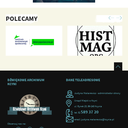
POLECAMY
DŹWIĘKOWE ARCHIWUM
DANE TELEADRESOWE
KCYNI
Justyna Makarewicz - administrator strony
Urząd Miejski w Kcyni
ul. Rynek 23, 89-240 Kcynia
589 37 20
tel. 52
email: justyna.makarewicz@kcynia.pl
Obserwuj nas na: