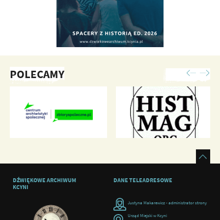
POLECAMY
DŹWIĘKOWE ARCHIWUM
DANE TELEADRESOWE
KCYNI
Justyna Makarewicz - administrator strony
Urząd Miejski w Kcyni