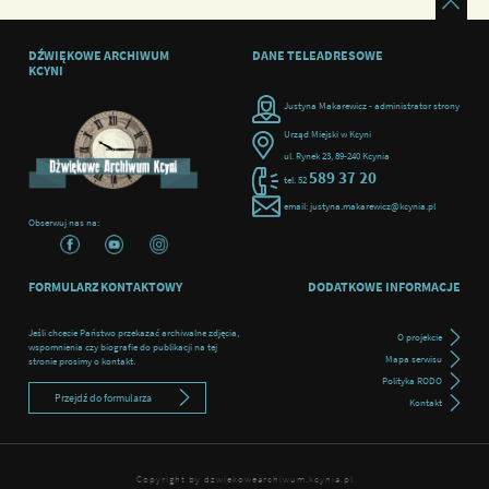
DŹWIĘKOWE ARCHIWUM
DANE TELEADRESOWE
KCYNI
Justyna Makarewicz - administrator strony
Urząd Miejski w Kcyni
ul. Rynek 23, 89-240 Kcynia
589 37 20
tel. 52
email: justyna.makarewicz@kcynia.pl
Obserwuj nas na:
FORMULARZ KONTAKTOWY
DODATKOWE INFORMACJE
Jeśli chcecie Państwo przekazać archiwalne zdjęcia,
O projekcie
wspomnienia czy biografie do publikacji na tej
Mapa serwisu
stronie prosimy o kontakt.
Polityka RODO
Przejdź do formularza
Kontakt
Copyright by dzwiekowearchiwum.kcynia.pl