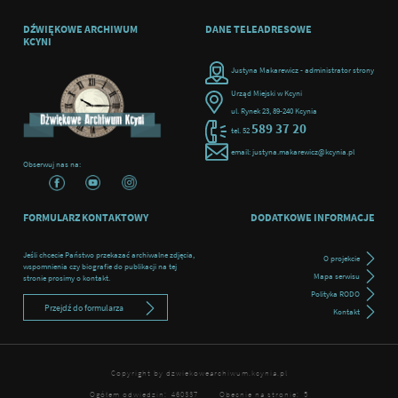
DŹWIĘKOWE ARCHIWUM
DANE TELEADRESOWE
KCYNI
Justyna Makarewicz - administrator strony
Urząd Miejski w Kcyni
ul. Rynek 23, 89-240 Kcynia
589 37 20
tel. 52
email: justyna.makarewicz@kcynia.pl
Obserwuj nas na:
FORMULARZ KONTAKTOWY
DODATKOWE INFORMACJE
Jeśli chcecie Państwo przekazać archiwalne zdjęcia,
O projekcie
wspomnienia czy biografie do publikacji na tej
Mapa serwisu
stronie prosimy o kontakt.
Polityka RODO
Przejdź do formularza
Kontakt
Copyright by dzwiekowearchiwum.kcynia.pl
Ogółem odwiedzin:
460337
Obecnie na stronie:
5