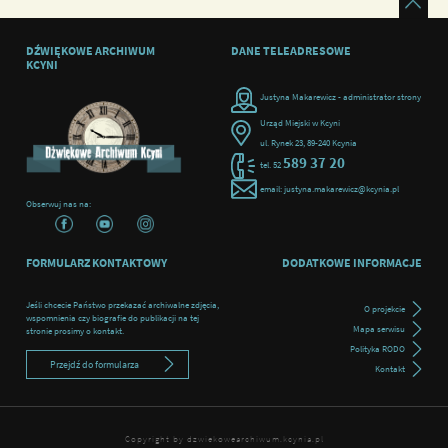
DŹWIĘKOWE ARCHIWUM
DANE TELEADRESOWE
KCYNI
Justyna Makarewicz - administrator strony
Urząd Miejski w Kcyni
ul. Rynek 23, 89-240 Kcynia
589 37 20
tel. 52
email: justyna.makarewicz@kcynia.pl
Obserwuj nas na:
FORMULARZ KONTAKTOWY
DODATKOWE INFORMACJE
Jeśli chcecie Państwo przekazać archiwalne zdjęcia,
O projekcie
wspomnienia czy biografie do publikacji na tej
Mapa serwisu
stronie prosimy o kontakt.
Polityka RODO
Przejdź do formularza
Kontakt
Copyright by dzwiekowearchiwum.kcynia.pl