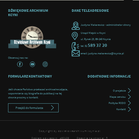
DŹWIĘKOWE ARCHIWUM
DANE TELEADRESOWE
KCYNI
Justyna Makarewicz - administrator strony
Urząd Miejski w Kcyni
ul. Rynek 23, 89-240 Kcynia
589 37 20
tel. 52
email: justyna.makarewicz@kcynia.pl
Obserwuj nas na:
FORMULARZ KONTAKTOWY
DODATKOWE INFORMACJE
Jeśli chcecie Państwo przekazać archiwalne zdjęcia,
O projekcie
wspomnienia czy biografie do publikacji na tej
Mapa serwisu
stronie prosimy o kontakt.
Polityka RODO
Przejdź do formularza
Kontakt
Copyright by dzwiekowearchiwum.kcynia.pl
Ogółem odwiedzin:
460189
Obecnie na stronie:
5