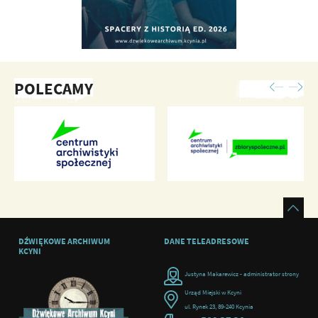
POLECAMY
DŹWIĘKOWE ARCHIWUM
DANE TELEADRESOWE
KCYNI
Justyna Makarewicz - administrator strony
Urząd Miejski w Kcyni
ul. Rynek 23, 89-240 Kcynia