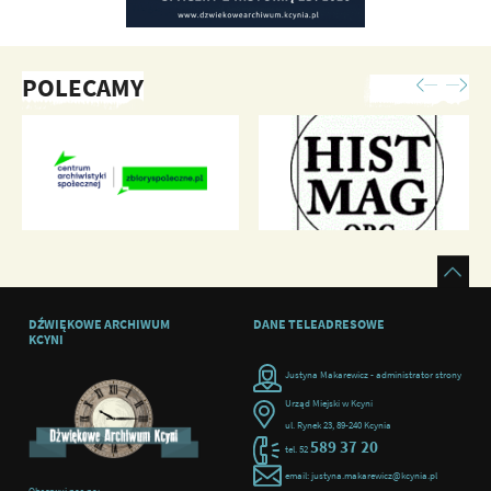
POLECAMY
DŹWIĘKOWE ARCHIWUM
DANE TELEADRESOWE
KCYNI
Justyna Makarewicz - administrator strony
Urząd Miejski w Kcyni
ul. Rynek 23, 89-240 Kcynia
589 37 20
tel. 52
email: justyna.makarewicz@kcynia.pl
Obserwuj nas na: