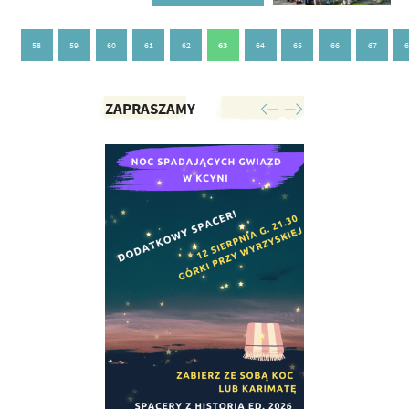
58
59
60
61
62
63
64
65
66
67
ZAPRASZAMY