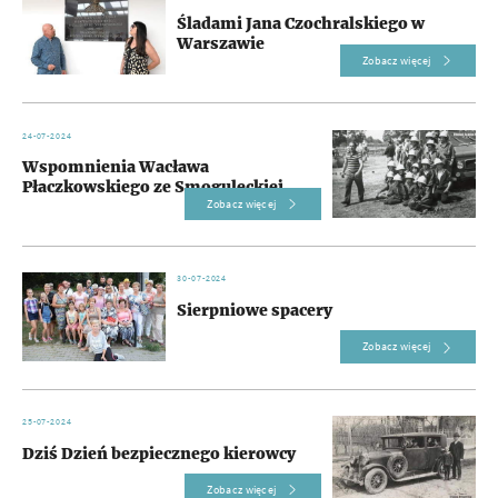
Śladami Jana Czochralskiego w
Warszawie
Zobacz więcej
24-07-2024
Wspomnienia Wacława
Płaczkowskiego ze Smoguleckiej...
Zobacz więcej
30-07-2024
Sierpniowe spacery
Zobacz więcej
25-07-2024
Dziś Dzień bezpiecznego kierowcy
Zobacz więcej