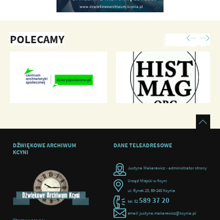
POLECAMY
DŹWIĘKOWE ARCHIWUM
DANE TELEADRESOWE
KCYNI
Justyna Makarewicz - administrator strony
Urząd Miejski w Kcyni
ul. Rynek 23, 89-240 Kcynia
589 37 20
tel. 52
email: justyna.makarewicz@kcynia.pl
Obserwuj nas na: