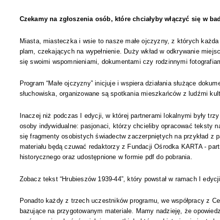
Czekamy na zgłoszenia osób, które chciałyby włączyć się w bada
Miasta, miasteczka i wsie to nasze małe ojczyzny, z których każd
plam, czekających na wypełnienie. Duży wkład w odkrywanie miejscow
się swoimi wspomnieniami, dokumentami czy rodzinnymi fotografiam
Program “Małe ojczyzny” inicjuje i wspiera działania służące dokume
słuchowiska, organizowane są spotkania mieszkańców z ludźmi kultu
Inaczej niż podczas I edycji, w której partnerami lokalnymi były tr
osoby indywidualne: pasjonaci, którzy chcieliby opracować teksty 
się fragmenty osobistych świadectw zaczerpniętych na przykład z 
materiału będą czuwać redaktorzy z Fundacji Ośrodka KARTA - par
historycznego oraz udostępnione w formie pdf do pobrania.
Zobacz tekst “Hrubieszów 1939-44”, który powstał w ramach I edycj
Ponadto każdy z trzech uczestników programu, we współpracy z Cen
bazujące na przygotowanym materiale. Mamy nadzieję, że opowiedzia